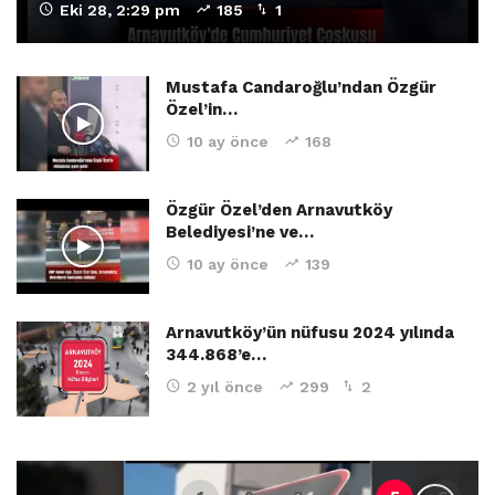
Eki 28, 2:29 pm
185
1
Mustafa Candaroğlu’ndan Özgür
Özel’in…
10 ay önce
168
Özgür Özel’den Arnavutköy
Belediyesi’ne ve…
10 ay önce
139
Arnavutköy’ün nüfusu 2024 yılında
344.868’e…
2 yıl önce
299
2