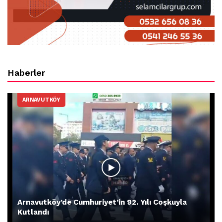
Haberler
ARNAVUTKÖY
Arnavutköy’de Cumhuriyet’in 92. Yılı Coşkuyla
Kutlandı