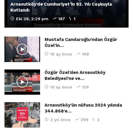
Arnavutköy’de Cumhuriyet’in 92. Yılı Coşkuyla
Kutlandı
Eki 28, 2:29 pm
187
1
Mustafa Candaroğlu’ndan Özgür
Özel’in…
10 ay önce
168
Özgür Özel’den Arnavutköy
Belediyesi’ne ve…
10 ay önce
139
Arnavutköy’ün nüfusu 2024 yılında
344.868’e…
2 yıl önce
299
2