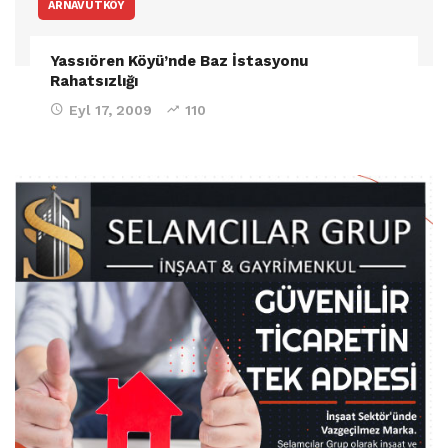
ARNAVUTKÖY
Yassıören Köyü’nde Baz İstasyonu
Rahatsızlığı
Eyl 17, 2009
110