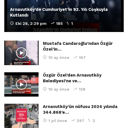
Arnavutköy’de Cumhuriyet’in 92. Yılı Coşkuyla
Kutlandı
Eki 28, 2:29 pm
185
1
Mustafa Candaroğlu’ndan Özgür
Özel’in…
10 ay önce
167
Özgür Özel’den Arnavutköy
Belediyesi’ne ve…
10 ay önce
138
Arnavutköy’ün nüfusu 2024 yılında
344.868’e…
1 yıl önce
297
2