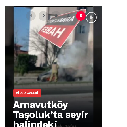
VIDEO GALERI
ARNA
Arnavutköy
Ar
Taşoluk’ta seyir
İm
halindeki
Ma