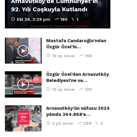
Arnavutköy’de Cumhuriyet’in
92. Yılı Coşkuyla Kutlandı
Eki 28, 2:29 pm
185
1
Mustafa Candaroğlu’ndan
Özgür Özel’in…
10 ay önce
168
Özgür Özel’den Arnavutköy
Belediyesi’ne ve…
10 ay önce
139
Arnavutköy’ün nüfusu 2024
yılında 344.868’e…
2 yıl önce
299
2