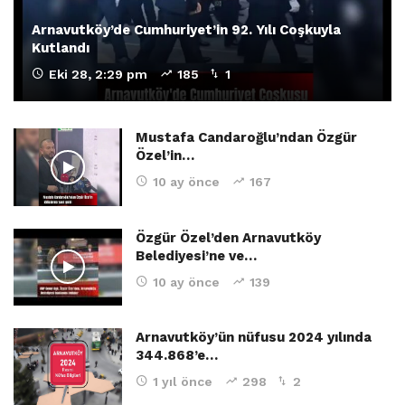
Arnavutköy’de Cumhuriyet’in 92. Yılı Coşkuyla
Kutlandı
Eki 28, 2:29 pm
185
1
Mustafa Candaroğlu’ndan Özgür
Özel’in…
10 ay önce
167
Özgür Özel’den Arnavutköy
Belediyesi’ne ve…
10 ay önce
139
Arnavutköy’ün nüfusu 2024 yılında
344.868’e…
1 yıl önce
298
2