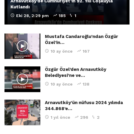
Arnavutköy’de Cumhuriyet’in 92. Yılı Coşkuyla
Kutlandı
Eki 28, 2:29 pm
185
1
Mustafa Candaroğlu’ndan Özgür
Özel’in…
10 ay önce
167
Özgür Özel’den Arnavutköy
Belediyesi’ne ve…
10 ay önce
138
Arnavutköy’ün nüfusu 2024 yılında
344.868’e…
1 yıl önce
296
2