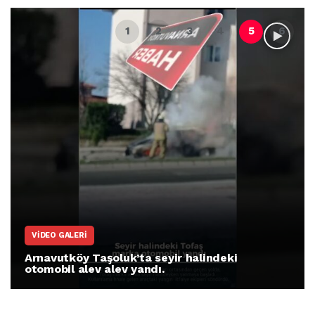
ARNAVUTKÖY
i
Arnavutköy İmrahor Mahallesi sakinleri
protesto gösterisi düzenledi