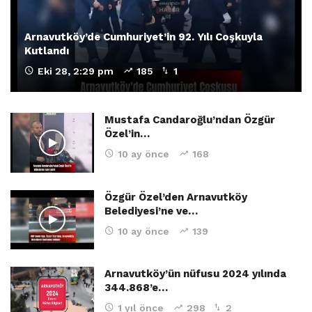
Arnavutköy’de Cumhuriyet’in 92. Yılı Coşkuyla
Kutlandı
Eki 28, 2:29 pm
185
1
Mustafa Candaroğlu’ndan Özgür
Özel’in…
10 ay önce
168
Özgür Özel’den Arnavutköy
Belediyesi’ne ve…
10 ay önce
139
Arnavutköy’ün nüfusu 2024 yılında
344.868’e…
1 yıl önce
298
2