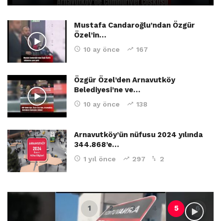
Mustafa Candaroğlu’ndan Özgür
Özel’in…
10 ay önce
167
Özgür Özel’den Arnavutköy
Belediyesi’ne ve…
10 ay önce
138
Arnavutköy’ün nüfusu 2024 yılında
344.868’e…
1 yıl önce
297
2