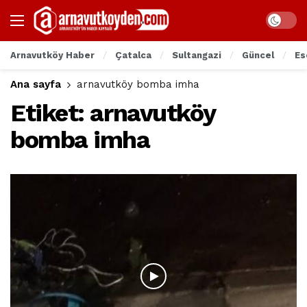
Arnavutköy Haber
Çatalca
Sultangazi
Güncel
Es
Ana sayfa
arnavutköy bomba imha
Etiket:
arnavutköy
bomba imha