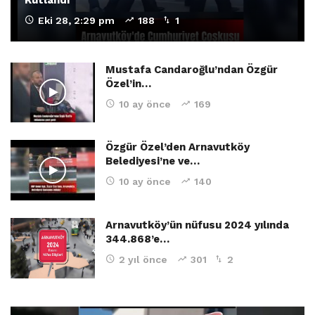
Eki 28, 2:29 pm
188
1
Mustafa Candaroğlu’ndan Özgür
Özel’in…
10 ay önce
169
Özgür Özel’den Arnavutköy
Belediyesi’ne ve…
10 ay önce
140
Arnavutköy’ün nüfusu 2024 yılında
344.868’e…
2 yıl önce
301
2