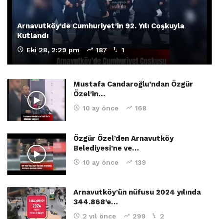
Arnavutköy’de Cumhuriyet’in 92. Yılı Coşkuyla
Kutlandı
Eki 28, 2:29 pm
187
1
Mustafa Candaroğlu’ndan Özgür
Özel’in…
10 ay önce
168
Özgür Özel’den Arnavutköy
Belediyesi’ne ve…
10 ay önce
139
Arnavutköy’ün nüfusu 2024 yılında
344.868’e…
2 yıl önce
299
2