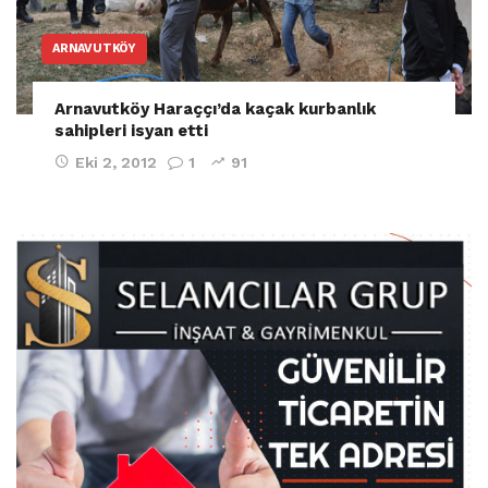
ARNAVUTKÖY
Arnavutköy Haraççı’da kaçak kurbanlık
sahipleri isyan etti
Eki 2, 2012
1
91