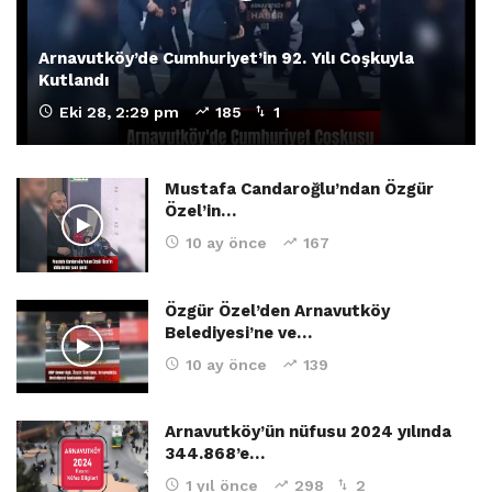
Arnavutköy’de Cumhuriyet’in 92. Yılı Coşkuyla
Kutlandı
Eki 28, 2:29 pm
185
1
Mustafa Candaroğlu’ndan Özgür
Özel’in…
10 ay önce
167
Özgür Özel’den Arnavutköy
Belediyesi’ne ve…
10 ay önce
139
Arnavutköy’ün nüfusu 2024 yılında
344.868’e…
1 yıl önce
298
2