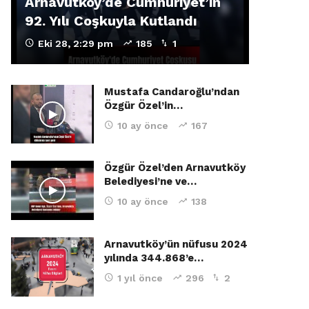
Arnavutköy’de Cumhuriyet’in
92. Yılı Coşkuyla Kutlandı
Eki 28, 2:29 pm
185
1
Mustafa Candaroğlu’ndan
Özgür Özel’in…
10 ay önce
167
Özgür Özel’den Arnavutköy
Belediyesi’ne ve…
10 ay önce
138
Arnavutköy’ün nüfusu 2024
yılında 344.868’e…
1 yıl önce
296
2