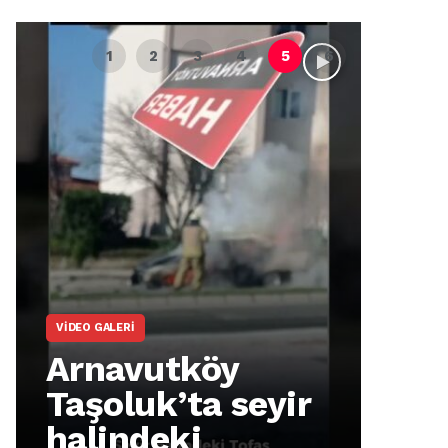
VIDEO GALERI
ARNA
Arnavutköy
Ar
Taşoluk’ta seyir
İm
halindeki
Ma