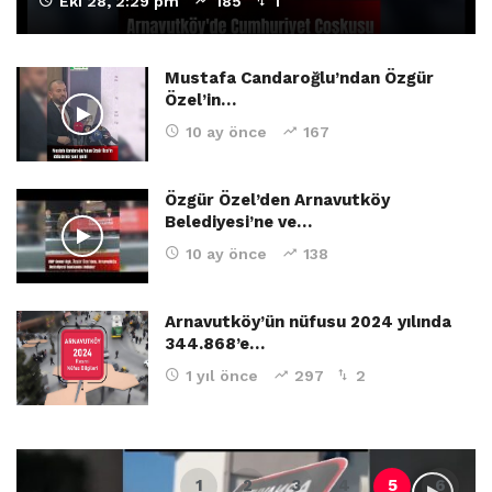
Eki 28, 2:29 pm
185
1
Mustafa Candaroğlu’ndan Özgür
Özel’in…
10 ay önce
167
Özgür Özel’den Arnavutköy
Belediyesi’ne ve…
10 ay önce
138
Arnavutköy’ün nüfusu 2024 yılında
344.868’e…
1 yıl önce
297
2