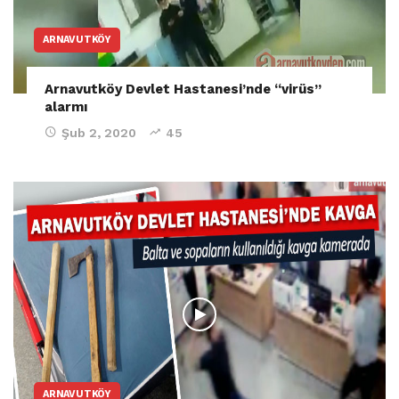
ARNAVUTKÖY
Arnavutköy Devlet Hastanesi’nde “virüs”
alarmı
Şub 2, 2020
45
ARNAVUTKÖY