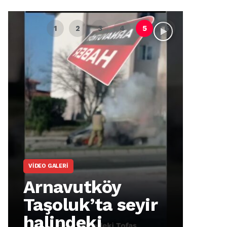
VIDEO GALERI
ARNA
Arnavutköy
Ar
Taşoluk’ta seyir
İm
halindeki
Ma