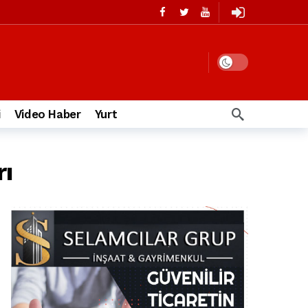
i
Video Haber
Yurt
rı