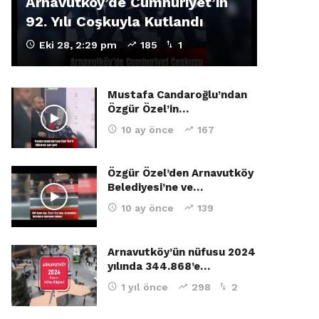
Arnavutköy’de Cumhuriyet’in
92. Yılı Coşkuyla Kutlandı
Eki 28, 2:29 pm
185
1
Mustafa Candaroğlu’ndan
Özgür Özel’in…
10 ay önce
167
Özgür Özel’den Arnavutköy
Belediyesi’ne ve…
10 ay önce
139
Arnavutköy’ün nüfusu 2024
yılında 344.868’e…
1 yıl önce
298
2