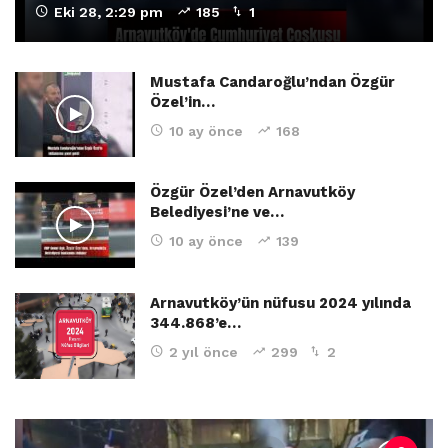
Eki 28, 2:29 pm
185
1
Mustafa Candaroğlu’ndan Özgür
Özel’in…
10 ay önce
168
Özgür Özel’den Arnavutköy
Belediyesi’ne ve…
10 ay önce
139
Arnavutköy’ün nüfusu 2024 yılında
344.868’e…
2 yıl önce
299
2