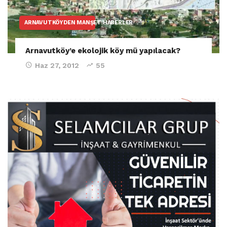
ARNAVUTKÖYDEN MANŞET HABERLER
Arnavutköy’e ekolojik köy mü yapılacak?
Haz 27, 2012
55