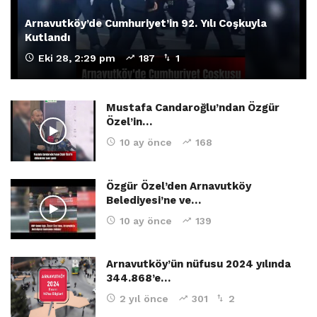
Arnavutköy’de Cumhuriyet’in 92. Yılı Coşkuyla
Kutlandı
Eki 28, 2:29 pm
187
1
Mustafa Candaroğlu’ndan Özgür
Özel’in…
10 ay önce
168
Özgür Özel’den Arnavutköy
Belediyesi’ne ve…
10 ay önce
139
Arnavutköy’ün nüfusu 2024 yılında
344.868’e…
2 yıl önce
301
2