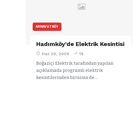
ARNAVUTKÖY
Hadımköy’de Elektrik Kesintisi
Haz 20, 2009
19
Boğaziçi Elektrik tarafından yapılan
açıklamada programlı elektrik
kesintilerinden birisinin de…
ARNAVUTKÖY
a
Özgür Özel’d
ğlu’ndan
Arnavutköy
el’in
Belediyesi’ne