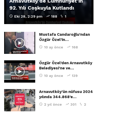
Arnavutköy’de Cumhuriyet’in
92. Yılı Coşkuyla Kutlandı
Eki 28, 2:29 pm
188
1
Mustafa Candaroğlu’ndan
Özgür Özel’in…
10 ay önce
168
Özgür Özel’den Arnavutköy
Belediyesi’ne ve…
10 ay önce
139
Arnavutköy’ün nüfusu 2024
yılında 344.868’e…
2 yıl önce
301
2