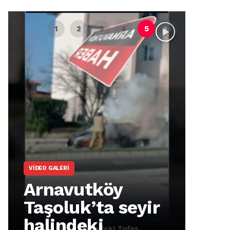
VIDEO GALERI
ARNA
Arnavutköy
Ar
Taşoluk’ta seyir
İm
halindeki
Ma