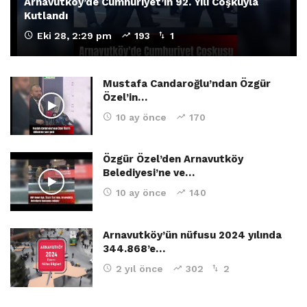
Arnavutköy’de Cumhuriyet’in 92. Yılı Coşkuyla
Kutlandı
Eki 28, 2:29 pm
193
1
Mustafa Candaroğlu’ndan Özgür
Özel’in…
10 ay önce
170
Özgür Özel’den Arnavutköy
Belediyesi’ne ve…
10 ay önce
140
Arnavutköy’ün nüfusu 2024 yılında
344.868’e…
2 yıl önce
302
2