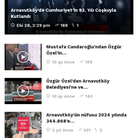
Arnavutköy’de Cumhuriyet’in 92. Yılı Coşkuyla
Kutlandı
Eki 28, 2:29 pm
188
1
Mustafa Candaroğlu’ndan Özgür
Özel’in…
10 ay önce
169
Özgür Özel’den Arnavutköy
Belediyesi’ne ve…
10 ay önce
140
Arnavutköy’ün nüfusu 2024 yılında
344.868’e…
2 yıl önce
301
2