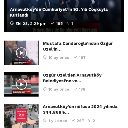
Arnavutköy’de Cumhuriyet’in 92. Yılı Coşkuyla
Kutlandı
Eki 28, 2:29 pm
185
1
Mustafa Candaroğlu’ndan Özgür
Özel’in…
10 ay önce
167
Özgür Özel’den Arnavutköy
Belediyesi’ne ve…
10 ay önce
138
Arnavutköy’ün nüfusu 2024 yılında
344.868’e…
1 yıl önce
297
2