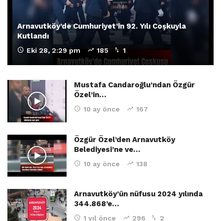
Arnavutköy’de Cumhuriyet’in 92. Yılı Coşkuyla
Kutlandı
Eki 28, 2:29 pm
185
1
Mustafa Candaroğlu’ndan Özgür
Özel’in…
10 ay önce
167
Özgür Özel’den Arnavutköy
Belediyesi’ne ve…
10 ay önce
138
Arnavutköy’ün nüfusu 2024 yılında
344.868’e…
1 yıl önce
296
2