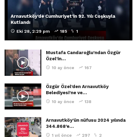
Arnavutköy’de Cumhuriyet’in 92. Yılı Coşkuyla
Kutlandı
Eki 28, 2:29 pm
185
1
Mustafa Candaroğlu’ndan Özgür
Özel’in…
10 ay önce
167
Özgür Özel’den Arnavutköy
Belediyesi’ne ve…
10 ay önce
138
Arnavutköy’ün nüfusu 2024 yılında
344.868’e…
1 yıl önce
297
2