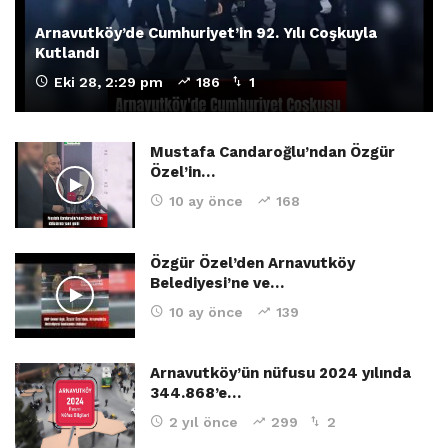
Arnavutköy’de Cumhuriyet’in 92. Yılı Coşkuyla
Kutlandı
Eki 28, 2:29 pm
186
1
Mustafa Candaroğlu’ndan Özgür
Özel’in…
10 ay önce
168
Özgür Özel’den Arnavutköy
Belediyesi’ne ve…
10 ay önce
139
Arnavutköy’ün nüfusu 2024 yılında
344.868’e…
2 yıl önce
299
2