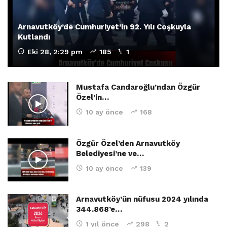
Arnavutköy’de Cumhuriyet’in 92. Yılı Coşkuyla
Kutlandı
Eki 28, 2:29 pm
185
1
Mustafa Candaroğlu’ndan Özgür
Özel’in…
10 ay önce
168
Özgür Özel’den Arnavutköy
Belediyesi’ne ve…
10 ay önce
139
Arnavutköy’ün nüfusu 2024 yılında
344.868’e…
1 yıl önce
298
2