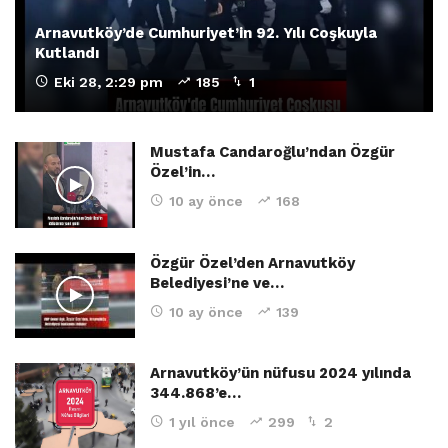
Arnavutköy’de Cumhuriyet’in 92. Yılı Coşkuyla
Kutlandı
Eki 28, 2:29 pm
185
1
Mustafa Candaroğlu’ndan Özgür
Özel’in…
10 ay önce
168
Özgür Özel’den Arnavutköy
Belediyesi’ne ve…
10 ay önce
139
Arnavutköy’ün nüfusu 2024 yılında
344.868’e…
1 yıl önce
299
2