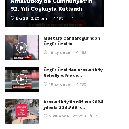
Arnavutköy’de Cumhuriyet’in
92. Yılı Coşkuyla Kutlandı
Eki 28, 2:29 pm
185
1
Mustafa Candaroğlu’ndan
Özgür Özel’in…
10 ay önce
168
Özgür Özel’den Arnavutköy
Belediyesi’ne ve…
10 ay önce
139
Arnavutköy’ün nüfusu 2024
yılında 344.868’e…
2 yıl önce
299
2