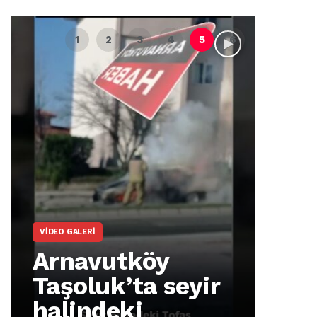
VIDEO GALERI
ARNA
Arnavutköy
Ar
Taşoluk’ta seyir
İm
halindeki
Ma