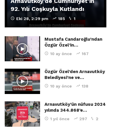
Arnavutköy’de Cumhuriyet’in
92. Yılı Coşkuyla Kutlandı
Eki 28, 2:29 pm
185
1
Mustafa Candaroğlu’ndan
Özgür Özel’in…
10 ay önce
167
Özgür Özel’den Arnavutköy
Belediyesi’ne ve…
10 ay önce
138
Arnavutköy’ün nüfusu 2024
yılında 344.868’e…
1 yıl önce
297
2