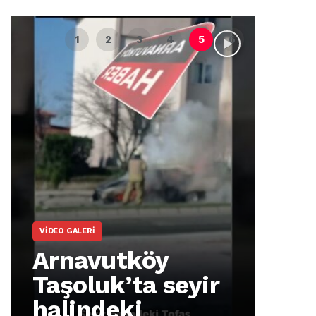
VIDEO GALERI
ARNA
Arnavutköy
Ar
Taşoluk’ta seyir
İm
halindeki
Ma