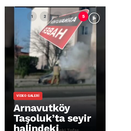
VIDEO GALERI
ARNA
Arnavutköy
Ar
Taşoluk’ta seyir
İm
halindeki
Ma