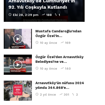
Arnavutköy’de Cumhuriyet’in
92. Yılı Coşkuyla Kutlandı
Eki 28, 2:29 pm
188
1
Mustafa Candaroğlu’ndan
Özgür Özel’in…
10 ay önce
169
Özgür Özel’den Arnavutköy
Belediyesi’ne ve…
10 ay önce
140
Arnavutköy’ün nüfusu 2024
yılında 344.868’e…
2 yıl önce
301
2