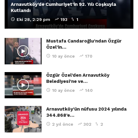
Arnavutköy’de Cumhuriyet’in 92. Yılı Coşkuyla
Kutlandı
Eki 28, 2:29 pm
193
1
Mustafa Candaroğlu’ndan Özgür
Özel’in…
10 ay önce
170
Özgür Özel’den Arnavutköy
Belediyesi’ne ve…
10 ay önce
140
Arnavutköy’ün nüfusu 2024 yılında
344.868’e…
2 yıl önce
302
2