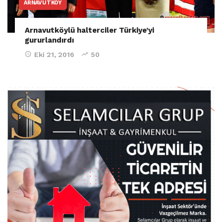
ARNAVUTKÖY
Arnavutköylü halterciler Türkiye’yi
gururlandırdı
Eki 21, 2016
50