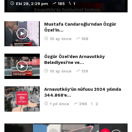
Eki 28, 2:29 pm
185
1
Mustafa Candaroğlu’ndan Özgür
Özel’in…
10 ay önce
168
Özgür Özel’den Arnavutköy
Belediyesi’ne ve…
10 ay önce
139
Arnavutköy’ün nüfusu 2024 yılında
344.868’e…
1 yıl önce
298
2