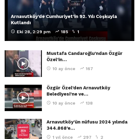
Arnavutköy’de Cumhuriyet’in 92. Yılı Coşkuyla
Kutlandı
Eki 28, 2:29 pm
185
1
Mustafa Candaroğlu’ndan Özgür
Özel’in…
10 ay önce
167
Özgür Özel’den Arnavutköy
Belediyesi’ne ve…
10 ay önce
138
Arnavutköy’ün nüfusu 2024 yılında
344.868’e…
1 yıl önce
297
2