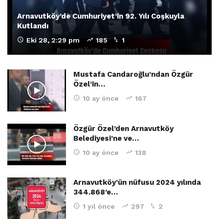
Arnavutköy’de Cumhuriyet’in 92. Yılı Coşkuyla
Kutlandı
Eki 28, 2:29 pm
185
1
Mustafa Candaroğlu’ndan Özgür
Özel’in…
10 ay önce
167
Özgür Özel’den Arnavutköy
Belediyesi’ne ve…
10 ay önce
138
Arnavutköy’ün nüfusu 2024 yılında
344.868’e…
1 yıl önce
297
2