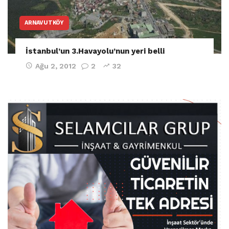
ARNAVUTKÖY
İstanbul’un 3.Havayolu’nun yeri belli
Ağu 2, 2012
2
32