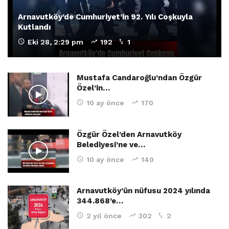
Arnavutköy’de Cumhuriyet’in 92. Yılı Coşkuyla
Kutlandı
Eki 28, 2:29 pm
192
1
Mustafa Candaroğlu’ndan Özgür
Özel’in…
10 ay önce
170
Özgür Özel’den Arnavutköy
Belediyesi’ne ve…
10 ay önce
140
Arnavutköy’ün nüfusu 2024 yılında
344.868’e…
2 yıl önce
302
2