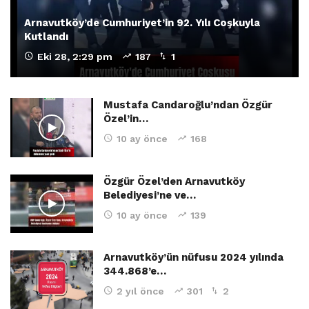
Arnavutköy’de Cumhuriyet’in 92. Yılı Coşkuyla
Kutlandı
Eki 28, 2:29 pm
187
1
Mustafa Candaroğlu’ndan Özgür
Özel’in…
10 ay önce
168
Özgür Özel’den Arnavutköy
Belediyesi’ne ve…
10 ay önce
139
Arnavutköy’ün nüfusu 2024 yılında
344.868’e…
2 yıl önce
301
2