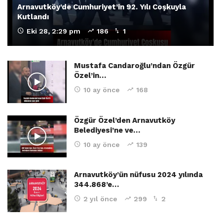
Arnavutköy’de Cumhuriyet’in 92. Yılı Coşkuyla
Kutlandı
Eki 28, 2:29 pm
186
1
Mustafa Candaroğlu’ndan Özgür
Özel’in…
10 ay önce
168
Özgür Özel’den Arnavutköy
Belediyesi’ne ve…
10 ay önce
139
Arnavutköy’ün nüfusu 2024 yılında
344.868’e…
2 yıl önce
299
2