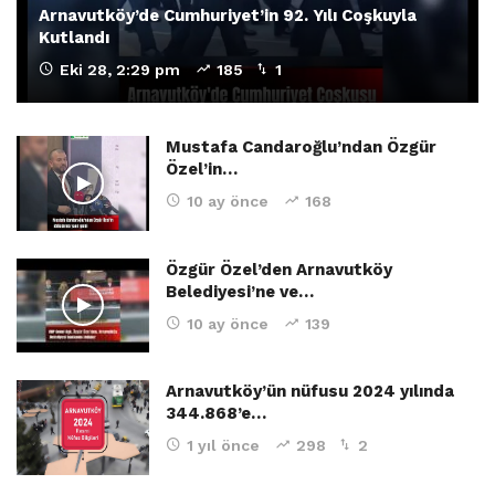
Arnavutköy’de Cumhuriyet’in 92. Yılı Coşkuyla
Kutlandı
Eki 28, 2:29 pm
185
1
Mustafa Candaroğlu’ndan Özgür
Özel’in…
10 ay önce
168
Özgür Özel’den Arnavutköy
Belediyesi’ne ve…
10 ay önce
139
Arnavutköy’ün nüfusu 2024 yılında
344.868’e…
1 yıl önce
298
2