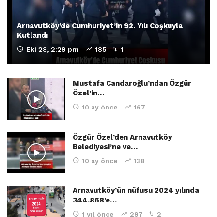
Arnavutköy’de Cumhuriyet’in 92. Yılı Coşkuyla
Kutlandı
Eki 28, 2:29 pm
185
1
Mustafa Candaroğlu’ndan Özgür
Özel’in…
10 ay önce
167
Özgür Özel’den Arnavutköy
Belediyesi’ne ve…
10 ay önce
138
Arnavutköy’ün nüfusu 2024 yılında
344.868’e…
1 yıl önce
297
2