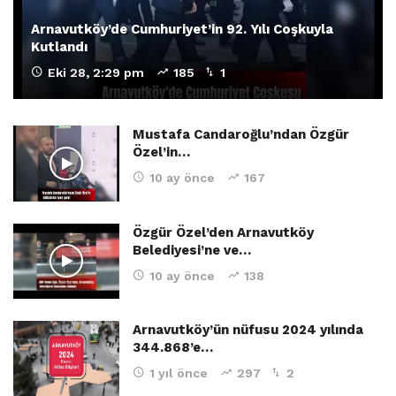
Arnavutköy’de Cumhuriyet’in 92. Yılı Coşkuyla
Kutlandı
Eki 28, 2:29 pm
185
1
Mustafa Candaroğlu’ndan Özgür
Özel’in…
10 ay önce
167
Özgür Özel’den Arnavutköy
Belediyesi’ne ve…
10 ay önce
138
Arnavutköy’ün nüfusu 2024 yılında
344.868’e…
1 yıl önce
297
2