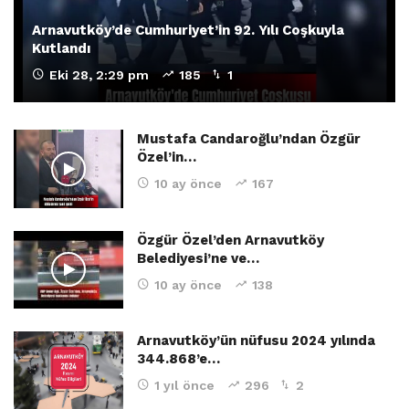
Arnavutköy’de Cumhuriyet’in 92. Yılı Coşkuyla
Kutlandı
Eki 28, 2:29 pm
185
1
Mustafa Candaroğlu’ndan Özgür
Özel’in…
10 ay önce
167
Özgür Özel’den Arnavutköy
Belediyesi’ne ve…
10 ay önce
138
Arnavutköy’ün nüfusu 2024 yılında
344.868’e…
1 yıl önce
296
2