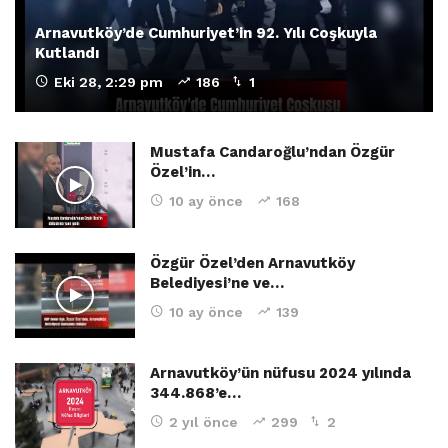
Arnavutköy’de Cumhuriyet’in 92. Yılı Coşkuyla
Kutlandı
Eki 28, 2:29 pm
186
1
Mustafa Candaroğlu’ndan Özgür
Özel’in…
10 ay önce
168
Özgür Özel’den Arnavutköy
Belediyesi’ne ve…
10 ay önce
139
Arnavutköy’ün nüfusu 2024 yılında
344.868’e…
2 yıl önce
299
2