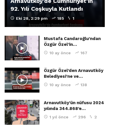
Arnavutköy’de Cumhuriyet’in
92. Yılı Coşkuyla Kutlandı
Eki 28, 2:29 pm
185
1
Mustafa Candaroğlu’ndan
Özgür Özel’in…
10 ay önce
167
Özgür Özel’den Arnavutköy
Belediyesi’ne ve…
10 ay önce
138
Arnavutköy’ün nüfusu 2024
yılında 344.868’e…
1 yıl önce
296
2