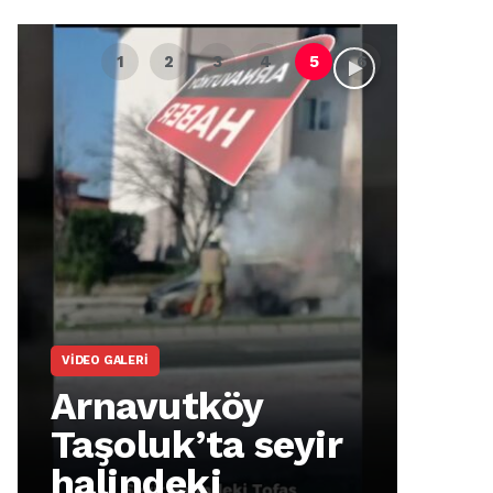
VIDEO GALERI
ARNA
Arnavutköy
Ar
Taşoluk’ta seyir
İm
halindeki
Ma