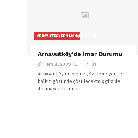
ARNAVUTKÖYDEN MANŞET HABERLER
Arnavutköy’de İmar Durumu
Tem 8, 2009
1
31
Arnavutköy'ün henüz çözülemeyen ve
halkın gözünde çözülecekmiş gibi de
durmayan sorunu…
ARNAVUTKÖY
a
Özgür Özel’d
ğlu’ndan
Arnavutköy
el’in
Belediyesi’ne