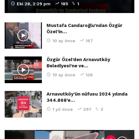
Eki 28, 2:29 pm
185
1
Mustafa Candaroğlu’ndan Özgür
Özel’in…
10 ay önce
167
Özgür Özel’den Arnavutköy
Belediyesi’ne ve…
10 ay önce
138
Arnavutköy’ün nüfusu 2024 yılında
344.868’e…
1 yıl önce
297
2