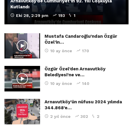
Arnavutköy’de Cumhuriyet’in 92. Yılı Coşkuyla
Kutlandı
Eki 28, 2:29 pm
193
1
Mustafa Candaroğlu’ndan Özgür
Özel’in…
10 ay önce
170
Özgür Özel’den Arnavutköy
Belediyesi’ne ve…
10 ay önce
140
Arnavutköy’ün nüfusu 2024 yılında
344.868’e…
2 yıl önce
302
2