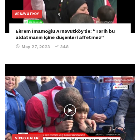
ARNAVUTKÖY
Ekrem İmamoğlu Arnavutköy’de: “Tarih bu
aldatmanın içine düşenleri affetmez”
May 27, 2023
348
VIDEO GALERI