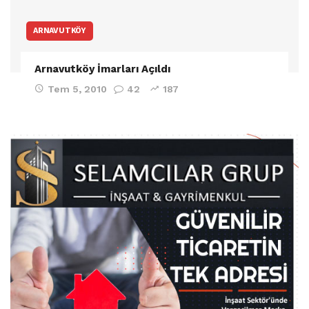
ARNAVUTKÖY
Arnavutköy İmarları Açıldı
Tem 5, 2010
42
187