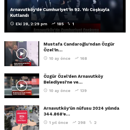
Arnavutköy’de Cumhuriyet’in 92. Yılı Coşkuyla
Kutlandı
Eki 28, 2:29 pm
185
1
Mustafa Candaroğlu’ndan Özgür
Özel’in…
10 ay önce
168
Özgür Özel’den Arnavutköy
Belediyesi’ne ve…
10 ay önce
139
Arnavutköy’ün nüfusu 2024 yılında
344.868’e…
1 yıl önce
298
2