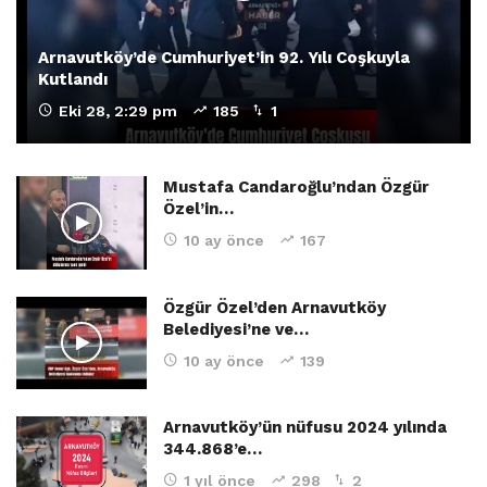
Arnavutköy’de Cumhuriyet’in 92. Yılı Coşkuyla
Kutlandı
Eki 28, 2:29 pm
185
1
Mustafa Candaroğlu’ndan Özgür
Özel’in…
10 ay önce
167
Özgür Özel’den Arnavutköy
Belediyesi’ne ve…
10 ay önce
139
Arnavutköy’ün nüfusu 2024 yılında
344.868’e…
1 yıl önce
298
2