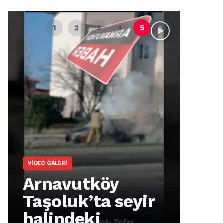
VIDEO GALERI
ARNA
Arnavutköy
Ar
Taşoluk’ta seyir
İm
halindeki
Ma