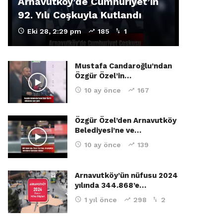
Arnavutköy’de Cumhuriyet’in
92. Yılı Coşkuyla Kutlandı
Eki 28, 2:29 pm
185
1
Mustafa Candaroğlu’ndan
Özgür Özel’in…
10 ay önce
167
Özgür Özel’den Arnavutköy
Belediyesi’ne ve…
10 ay önce
139
Arnavutköy’ün nüfusu 2024
yılında 344.868’e…
1 yıl önce
298
2