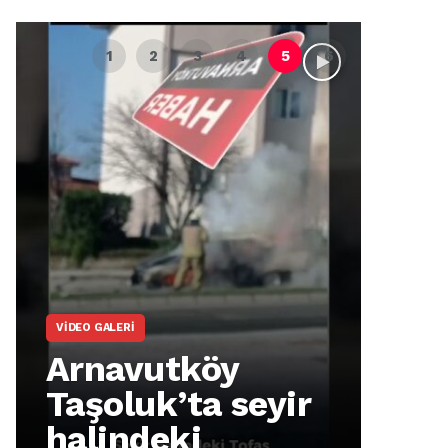
VIDEO GALERI
ARNA
Arnavutköy
Ar
Taşoluk’ta seyir
İm
halindeki
Ma