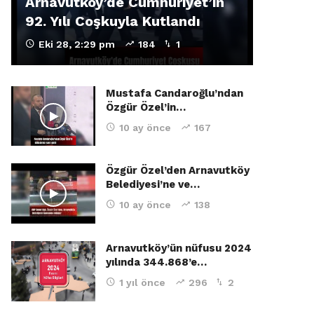
Arnavutköy’de Cumhuriyet’in
92. Yılı Coşkuyla Kutlandı
Eki 28, 2:29 pm
184
1
Mustafa Candaroğlu’ndan
Özgür Özel’in…
10 ay önce
167
Özgür Özel’den Arnavutköy
Belediyesi’ne ve…
10 ay önce
138
Arnavutköy’ün nüfusu 2024
yılında 344.868’e…
1 yıl önce
296
2