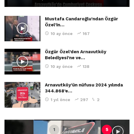
Mustafa Candaroğlu’ndan Özgür
Özel’in…
10 ay önce
167
Özgür Özel’den Arnavutköy
Belediyesi’ne ve…
10 ay önce
138
Arnavutköy’ün nüfusu 2024 yılında
344.868’e…
1 yıl önce
297
2