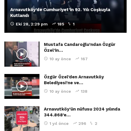
Arnavutköy’de Cumhuriyet’in 92. Yılı Coşkuyla
Kutlandı
Eki 28, 2:29 pm
185
1
Mustafa Candaroğlu’ndan Özgür
Özel’in…
10 ay önce
167
Özgür Özel’den Arnavutköy
Belediyesi’ne ve…
10 ay önce
138
Arnavutköy’ün nüfusu 2024 yılında
344.868’e…
1 yıl önce
296
2