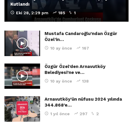
Kutlandı
Eki 28, 2:29 pm
185
1
Mustafa Candaroğlu’ndan Özgür
Özel’in…
10 ay önce
167
Özgür Özel’den Arnavutköy
Belediyesi’ne ve…
10 ay önce
138
Arnavutköy’ün nüfusu 2024 yılında
344.868’e…
1 yıl önce
297
2