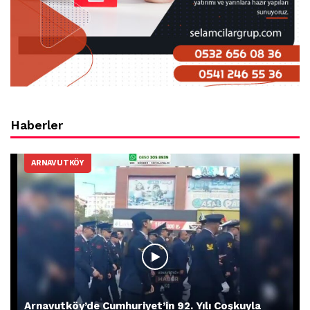
Haberler
ARNAVUTKÖY
Arnavutköy’de Cumhuriyet’in 92. Yılı Coşkuyla