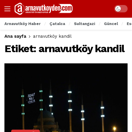
Arnavutköy Haber
Çatalca
Sultangazi
Güncel
Es
Ana sayfa
arnavutköy kandil
Etiket:
arnavutköy kandil